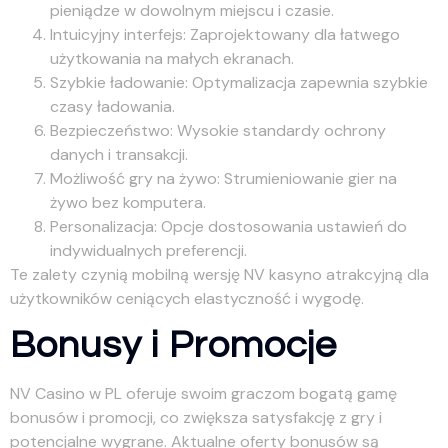
pieniądze w dowolnym miejscu i czasie.
Intuicyjny interfejs: Zaprojektowany dla łatwego
użytkowania na małych ekranach.
Szybkie ładowanie: Optymalizacja zapewnia szybkie
czasy ładowania.
Bezpieczeństwo: Wysokie standardy ochrony
danych i transakcji.
Możliwość gry na żywo: Strumieniowanie gier na
żywo bez komputera.
Personalizacja: Opcje dostosowania ustawień do
indywidualnych preferencji.
Te zalety czynią mobilną wersję NV kasyno atrakcyjną dla
użytkowników ceniących elastyczność i wygodę.
Bonusy i Promocje
NV Casino w PL oferuje swoim graczom bogatą gamę
bonusów i promocji, co zwiększa satysfakcję z gry i
potencjalne wygrane. Aktualne oferty bonusów są