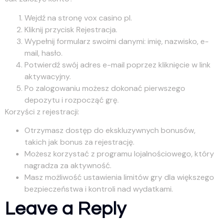
Wejdź na stronę vox casino pl.
Kliknij przycisk Rejestracja.
Wypełnij formularz swoimi danymi: imię, nazwisko, e-
mail, hasło.
Potwierdź swój adres e-mail poprzez kliknięcie w link
aktywacyjny.
Po zalogowaniu możesz dokonać pierwszego
depozytu i rozpocząć grę.
Korzyści z rejestracji:
Otrzymasz dostęp do ekskluzywnych bonusów,
takich jak bonus za rejestrację.
Możesz korzystać z programu lojalnościowego, który
nagradza za aktywność.
Masz możliwość ustawienia limitów gry dla większego
bezpieczeństwa i kontroli nad wydatkami.
Leave a Reply