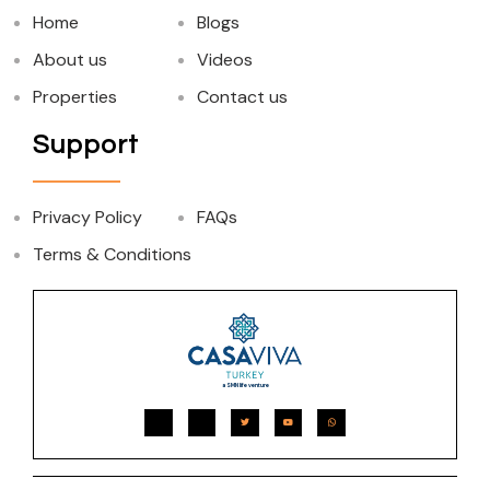
Home
Blogs
About us
Videos
Properties
Contact us
Support
Privacy Policy
FAQs
Terms & Conditions
a SMN life venture