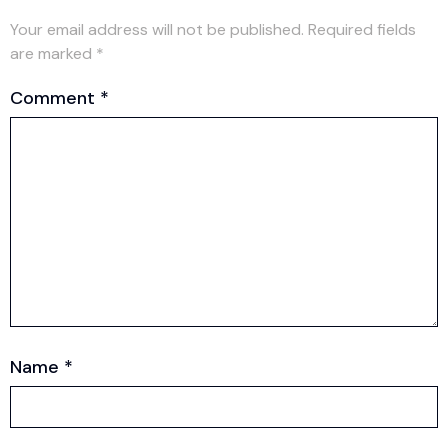
Your email address will not be published.
Required fields
are marked
*
Comment
*
Name
*