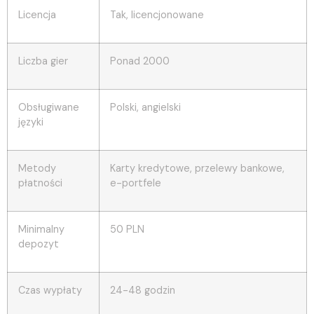
Licencja
Tak, licencjonowane
Liczba gier
Ponad 2000
Obsługiwane
Polski, angielski
języki
Metody
Karty kredytowe, przelewy bankowe,
płatności
e-portfele
Minimalny
50 PLN
depozyt
Czas wypłaty
24-48 godzin