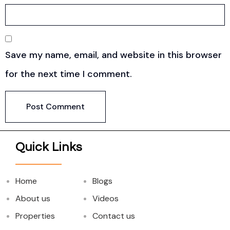
Save my name, email, and website in this browser
for the next time I comment.
Quick Links
Home
Blogs
About us
Videos
Properties
Contact us