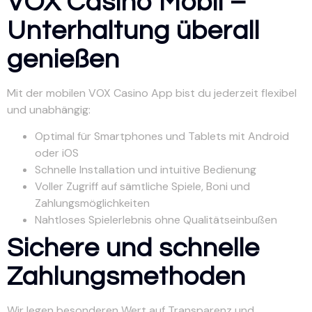
VOX Casino Mobil –
Unterhaltung überall
genießen
Mit der mobilen VOX Casino App bist du jederzeit flexibel
und unabhängig:
Optimal für Smartphones und Tablets mit Android
oder iOS
Schnelle Installation und intuitive Bedienung
Voller Zugriff auf sämtliche Spiele, Boni und
Zahlungsmöglichkeiten
Nahtloses Spielerlebnis ohne Qualitätseinbußen
Sichere und schnelle
Zahlungsmethoden
Wir legen besonderen Wert auf Transparenz und