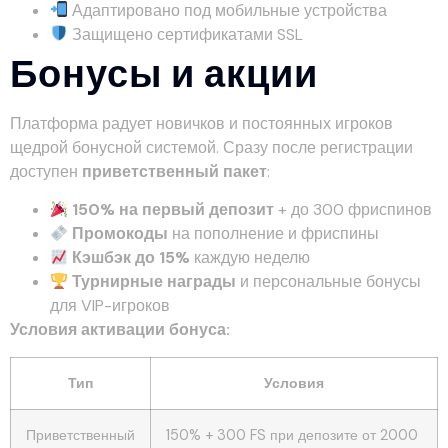
Адаптировано под мобильные устройства
Защищено сертификатами SSL
Бонусы и акции
Платформа радует новичков и постоянных игроков
щедрой бонусной системой. Сразу после регистрации
доступен
приветственный пакет
:
150% на первый депозит
+ до 300 фриспинов
Промокоды
на пополнение и фриспины
Кэшбэк до 15%
каждую неделю
Турнирные награды
и персональные бонусы
для VIP-игроков
Условия активации бонуса:
Тип
Условия
Приветственный
150% + 300 FS при депозите от 2000