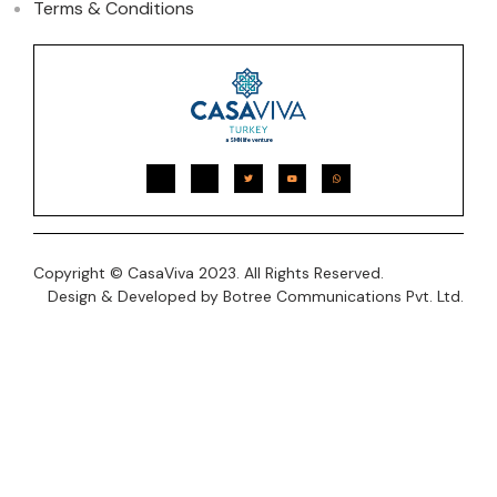
Terms & Conditions
a SMN life venture
Copyright © CasaViva 2023. All Rights Reserved.
Design & Developed by Botree Communications Pvt. Ltd
.