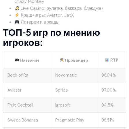
Crazy Monkey
Live Casino: рулетка, баккара, блэкджек
Краш-игры: Aviator, JetX
Лотереи и аркады
ТОП-5 игр по мнению
игроков:
Название
Провайдер
RTP
Book of Ra
Novomatic
96.04%
Aviator
Spribe
97.00%
Fruit Cocktail
Igrosoft
94.5%
Sweet Bonanza
Pragmatic Play
96.51%