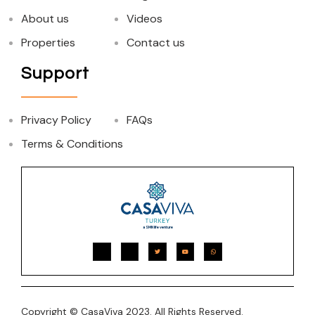
About us
Videos
Properties
Contact us
Support
Privacy Policy
FAQs
Terms & Conditions
a SMN life venture
Copyright © CasaViva 2023. All Rights Reserved.