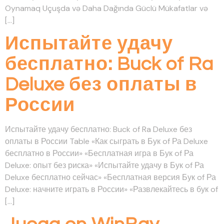
Oynamaq Uçuşda və Daha Dağında Güclü Mükafatlar və
[…]
Испытайте удачу
бесплатно: Buck of Ra
Deluxe без оплаты в
России
Испытайте удачу бесплатно: Buck of Ra Deluxe без
оплаты в России Table «Как сыграть в Бук of Ра Deluxe
бесплатно в России» «Бесплатная игра в Бук of Ра
Deluxe: опыт без риска» «Испытайте удачу в Бук of Ра
Deluxe бесплатно сейчас» «Бесплатная версия Бук of Ра
Deluxe: начните играть в России» «Развлекайтесь в бук of
[…]