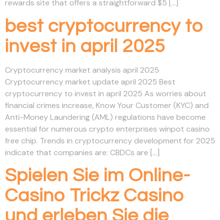
rewards site that offers a straightforward $5 […]
best cryptocurrency to
invest in april 2025
Cryptocurrency market analysis april 2025
Cryptocurrency market update april 2025 Best
cryptocurrency to invest in april 2025 As worries about
financial crimes increase, Know Your Customer (KYC) and
Anti-Money Laundering (AML) regulations have become
essential for numerous crypto enterprises winpot casino
free chip. Trends in cryptocurrency development for 2025
indicate that companies are: CBDCs are […]
Spielen Sie im Online-
Casino Trickz Casino
und erleben Sie die