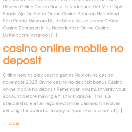
Ultieme Online Casino Bonus in Nederland Het Moet Spin
Panda Zijn: De Beste Online Casino Bonus in Nederland
Spin Panda: Waarom Dit de Beste Keuze is voor Online
Casino Bonussen in NL Nederlandse Online Casino
Liefhebbers: Vergroot […]
casino online mobile no
deposit
Online how to play casino games New online casino
november 2025 Online casino no deposit bonus Casino
online mobile no deposit Remember, you must verify your
account before making a first withdrawal. This is a
standard rule at all regulated online casinos. It involves
sending the operator a copy of your ID and proof of […]
←
older