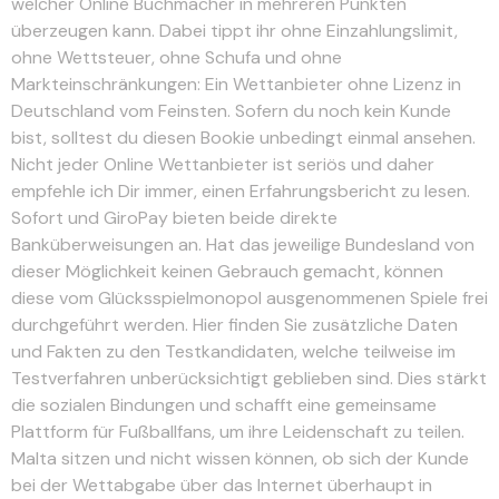
welcher Online Buchmacher in mehreren Punkten
überzeugen kann. Dabei tippt ihr ohne Einzahlungslimit,
ohne Wettsteuer, ohne Schufa und ohne
Markteinschränkungen: Ein Wettanbieter ohne Lizenz in
Deutschland vom Feinsten. Sofern du noch kein Kunde
bist, solltest du diesen Bookie unbedingt einmal ansehen.
Nicht jeder Online Wettanbieter ist seriös und daher
empfehle ich Dir immer, einen Erfahrungsbericht zu lesen.
Sofort und GiroPay bieten beide direkte
Banküberweisungen an. Hat das jeweilige Bundesland von
dieser Möglichkeit keinen Gebrauch gemacht, können
diese vom Glücksspielmonopol ausgenommenen Spiele frei
durchgeführt werden. Hier finden Sie zusätzliche Daten
und Fakten zu den Testkandidaten, welche teilweise im
Testverfahren unberücksichtigt geblieben sind. Dies stärkt
die sozialen Bindungen und schafft eine gemeinsame
Plattform für Fußballfans, um ihre Leidenschaft zu teilen.
Malta sitzen und nicht wissen können, ob sich der Kunde
bei der Wettabgabe über das Internet überhaupt in