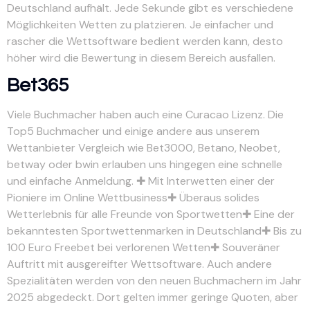
Deutschland aufhält. Jede Sekunde gibt es verschiedene
Möglichkeiten Wetten zu platzieren. Je einfacher und
rascher die Wettsoftware bedient werden kann, desto
höher wird die Bewertung in diesem Bereich ausfallen.
Bet365
Viele Buchmacher haben auch eine Curacao Lizenz. Die
Top5 Buchmacher und einige andere aus unserem
Wettanbieter Vergleich wie Bet3000, Betano, Neobet,
betway oder bwin erlauben uns hingegen eine schnelle
und einfache Anmeldung. ✚ Mit Interwetten einer der
Pioniere im Online Wettbusiness✚ Überaus solides
Wetterlebnis für alle Freunde von Sportwetten✚ Eine der
bekanntesten Sportwettenmarken in Deutschland✚ Bis zu
100 Euro Freebet bei verlorenen Wetten✚ Souveräner
Auftritt mit ausgereifter Wettsoftware. Auch andere
Spezialitäten werden von den neuen Buchmachern im Jahr
2025 abgedeckt. Dort gelten immer geringe Quoten, aber