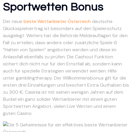
Sportwetten Bonus
Der neue
beste Wettanbieter Österreich
deutsche
Glücksspielvertrag ist besonders auf den Spielerschutz
ausgelegt. Weiters hat die Behörde Meldeauflagen für den
Fall zu erteilen, dass andere oder zusätzliche Spiele iS
“Halten von Spielen” angeboten werden und diese im
Anlassfall ebenfalls zu prüfen. Die Cashout Funktion
sichert dich nicht nur für den Ernstfall ab, sondern kann
auch für spezielle Strategien verwendet werden. Hilfe
unter gamblingtherapy. Der Willkommensbonus gilt für die
ersten drei Einzahlungen und beschert Extra Guthaben bis
zu 300 €. Casinia ist mit seinen wenigen Jahren auf dem
Buckel ein ganz solider Wettanbieter mit einem guten
Sportwetten Angebot, vielen Live Wetten und einem
guten Casino.