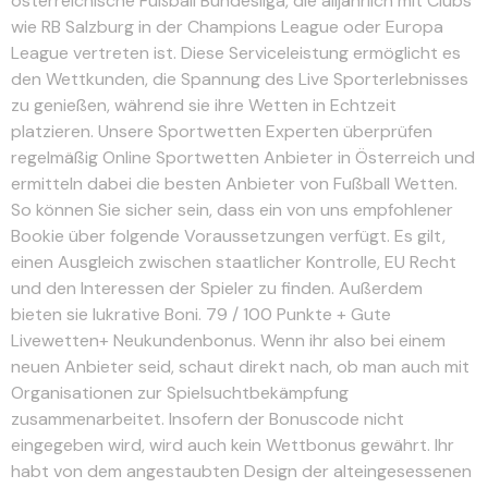
österreichische Fußball Bundesliga, die alljährlich mit Clubs
wie RB Salzburg in der Champions League oder Europa
League vertreten ist. Diese Serviceleistung ermöglicht es
den Wettkunden, die Spannung des Live Sporterlebnisses
zu genießen, während sie ihre Wetten in Echtzeit
platzieren. Unsere Sportwetten Experten überprüfen
regelmäßig Online Sportwetten Anbieter in Österreich und
ermitteln dabei die besten Anbieter von Fußball Wetten.
So können Sie sicher sein, dass ein von uns empfohlener
Bookie über folgende Voraussetzungen verfügt. Es gilt,
einen Ausgleich zwischen staatlicher Kontrolle, EU Recht
und den Interessen der Spieler zu finden. Außerdem
bieten sie lukrative Boni. 79 / 100 Punkte + Gute
Livewetten+ Neukundenbonus. Wenn ihr also bei einem
neuen Anbieter seid, schaut direkt nach, ob man auch mit
Organisationen zur Spielsuchtbekämpfung
zusammenarbeitet. Insofern der Bonuscode nicht
eingegeben wird, wird auch kein Wettbonus gewährt. Ihr
habt von dem angestaubten Design der alteingesessenen