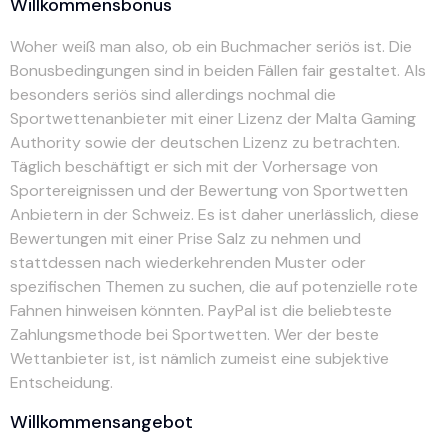
Willkommensbonus
Woher weiß man also, ob ein Buchmacher seriös ist. Die
Bonusbedingungen sind in beiden Fällen fair gestaltet. Als
besonders seriös sind allerdings nochmal die
Sportwettenanbieter mit einer Lizenz der Malta Gaming
Authority sowie der deutschen Lizenz zu betrachten.
Täglich beschäftigt er sich mit der Vorhersage von
Sportereignissen und der Bewertung von Sportwetten
Anbietern in der Schweiz. Es ist daher unerlässlich, diese
Bewertungen mit einer Prise Salz zu nehmen und
stattdessen nach wiederkehrenden Muster oder
spezifischen Themen zu suchen, die auf potenzielle rote
Fahnen hinweisen könnten. PayPal ist die beliebteste
Zahlungsmethode bei Sportwetten. Wer der beste
Wettanbieter ist, ist nämlich zumeist eine subjektive
Entscheidung.
Willkommensangebot