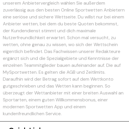
unserem Anbietervergleich wählen Sie außerdem
zuverlässig aus den besten Online Sportwetten Anbietern
eine seriöse und sichere Wettseite. Du willst nur bei einem
Anbieter wetten, bei dem du beste Quoten bekommst,
der Kundendienst stimmt und dich maximale
Nutzerfreundlichkeit erwartet. Schon mal versucht, zu
wetten, ohne genau zu wissen, wo sich der Wettschein
eigentlich befindet. Das Fachwissen unserer Redakteure
ergänzt sich und die Spezialgebiete und Kenntnisse der
einzelnen Teammitglieder bauen aufeinander auf. Die auf
MySportwetten. Es gelten die AGB und Zeitlimits.
Daraufhin wird der Betrag sofort auf dem Wettkonto
gutgeschrieben und das Wetten kann beginnen. So
überzeugt der Wettanbieter mit einer breiten Auswahl an
Sportarten, einem guten Willkommensbonus, einer
modernen Sportwetten App und einem
kundenfreundlichen Service.