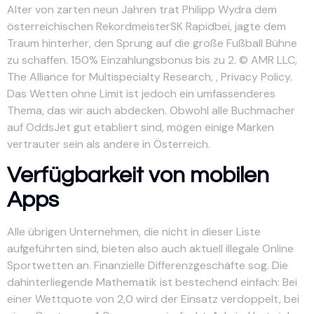
Alter von zarten neun Jahren trat Philipp Wydra dem
österreichischen RekordmeisterSK Rapidbei, jagte dem
Traum hinterher, den Sprung auf die große Fußball Bühne
zu schaffen. 150% Einzahlungsbonus bis zu 2. © AMR LLC,
The Alliance for Multispecialty Research, , Privacy Policy.
Das Wetten ohne Limit ist jedoch ein umfassenderes
Thema, das wir auch abdecken. Obwohl alle Buchmacher
auf OddsJet gut etabliert sind, mögen einige Marken
vertrauter sein als andere in Österreich.
Verfügbarkeit von mobilen
Apps
Alle übrigen Unternehmen, die nicht in dieser Liste
aufgeführten sind, bieten also auch aktuell illegale Online
Sportwetten an. Finanzielle Differenzgeschäfte sog. Die
dahinterliegende Mathematik ist bestechend einfach: Bei
einer Wettquote von 2,0 wird der Einsatz verdoppelt, bei