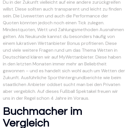
Du in der Zukunft vielleicht auf eine andere zurückgreifen
willst. Diese sollten auch transparent und leicht zu finden
sein. Die Livewetten und auch die Performance der
Quoten könnten jedoch noch einen Tick zulegen.
Mindestquoten, Wett und Zahlungsmethoden Ausnahmen
gelten. Als Neukunde kannst du besonders häufig von
einem lukrativen Wettanbieter Bonus profitieren. Diese
und viele weitere Fragen rund um das Thema Wetten in
Deutschland klären wir auf MyWettanbieter. Diese haben
in den letzten Monaten immer mehr an Beliebtheit
gewonnen – und es handelt sich wohl auch um Wetten der
Zukunft. Ausführliche Sporthintergrundberichte wie beim
staatlichen Anbieter oddset sucht man bei den Privaten
aber vergeblich. Auf dieses Fußball Spektakel freuen wir
uns in der Regel schon 4 Jahre im Voraus.
Buchmacher im
Vergleich