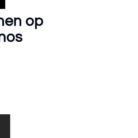
nnen op
nos