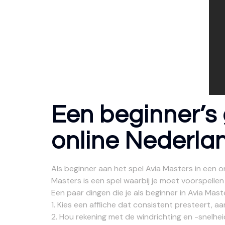
Een beginner’s 
online Nederla
Als beginner aan het spel Avia Masters in een on
Masters is een spel waarbij je moet voorspellen 
Een paar dingen die je als beginner in Avia Mas
1. Kies een affiiche dat consistent presteert, aa
2. Hou rekening met de windrichting en -snelhei