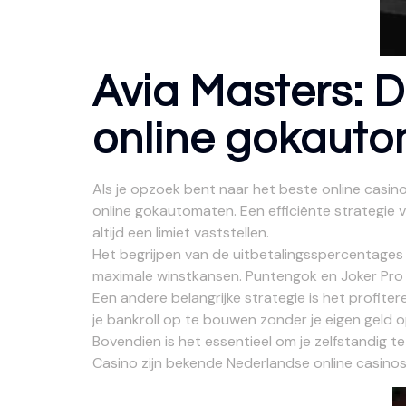
Avia Masters: D
online gokauto
Als je opzoek bent naar het beste online casino
online gokautomaten. Een efficiënte strategie 
altijd een limiet vaststellen.
Het begrijpen van de uitbetalingsspercentages 
maximale winstkansen. Puntengok en Joker Pro 
Een andere belangrijke strategie is het profit
je bankroll op te bouwen zonder je eigen geld o
Bovendien is het essentieel om je zelfstandig t
Casino zijn bekende Nederlandse online casino