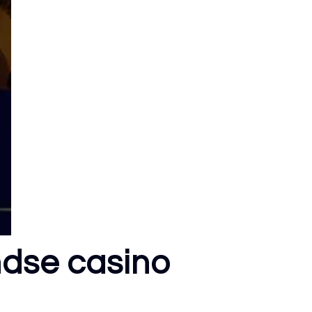
ndse casino