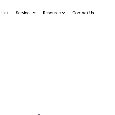
 List
Services
Resource
Contact Us