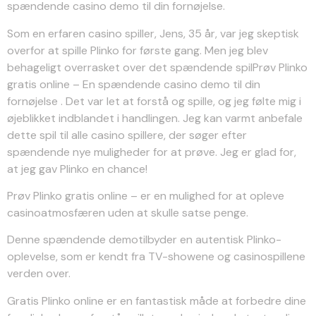
spændende casino demo til din fornøjelse.
Som en erfaren casino spiller, Jens, 35 år, var jeg skeptisk
overfor at spille Plinko for første gang. Men jeg blev
behageligt overrasket over det spændende spilPrøv Plinko
gratis online – En spændende casino demo til din
fornøjelse . Det var let at forstå og spille, og jeg følte mig i
øjeblikket indblandet i handlingen. Jeg kan varmt anbefale
dette spil til alle casino spillere, der søger efter
spændende nye muligheder for at prøve. Jeg er glad for,
at jeg gav Plinko en chance!
Prøv Plinko gratis online – er en mulighed for at opleve
casinoatmosfæren uden at skulle satse penge.
Denne spændende demotilbyder en autentisk Plinko-
oplevelse, som er kendt fra TV-showene og casinospillene
verden over.
Gratis Plinko online er en fantastisk måde at forbedre dine