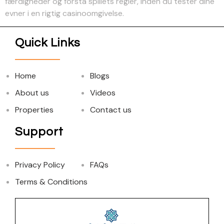
færdigheder og forstå spillets regler, inden du tester dine
evner i en rigtig casinoomgivelse.
Quick Links
Home
Blogs
About us
Videos
Properties
Contact us
Support
Privacy Policy
FAQs
Terms & Conditions