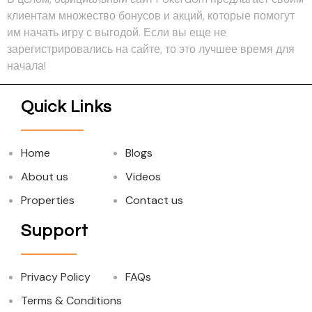
клиентам множество бонусов и акций, которые помогут
им начать игру с выгодой. Если вы еще не
зарегистрировались на сайте, то это лучшее время для
начала!
Quick Links
Home
Blogs
About us
Videos
Properties
Contact us
Support
Privacy Policy
FAQs
Terms & Conditions