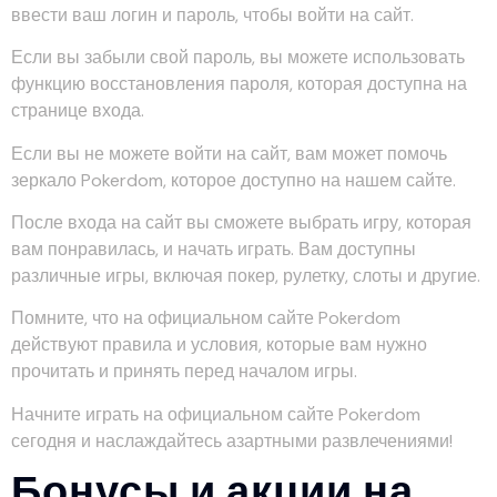
ввести ваш логин и пароль, чтобы войти на сайт.
Если вы забыли свой пароль, вы можете использовать
функцию восстановления пароля, которая доступна на
странице входа.
Если вы не можете войти на сайт, вам может помочь
зеркало Pokerdom, которое доступно на нашем сайте.
После входа на сайт вы сможете выбрать игру, которая
вам понравилась, и начать играть. Вам доступны
различные игры, включая покер, рулетку, слоты и другие.
Помните, что на официальном сайте Pokerdom
действуют правила и условия, которые вам нужно
прочитать и принять перед началом игры.
Начните играть на официальном сайте Pokerdom
сегодня и наслаждайтесь азартными развлечениями!
Бонусы и акции на