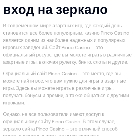
вход на зеркало
В современном мире азартных игр, где каждый день
становится все более популярным, казино Pinco Casino
является одним из наиболее надежных и популярных
игровых заведений. Сайт Pinco Casino – это
официальный ресурс, где вы можете играть в различные
азартные игры, включая рулетку, бинго, слоты и другие.
Официальный сайт Pinco Casino – это место, где вы
можете найти все, что вам нужно для игры в азартные
игры. Здесь вы можете играть в различные игры,
получать бонусы и премии, а также общаться с другими
игроками.
Однако, не все пользователи имеют доступ к
официальному сайту Pinco Casino. В этом случае,
зеркало сайта Pinco Casino – это отличный способ