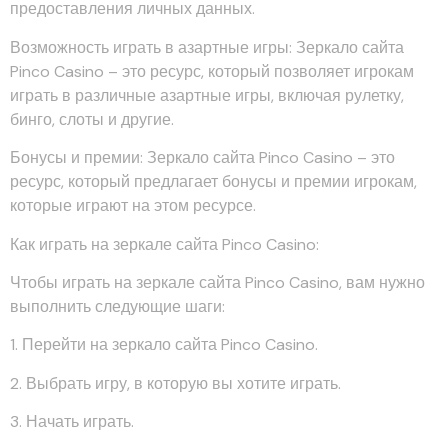
предоставления личных данных.
Возможность играть в азартные игры: Зеркало сайта
Pinco Casino – это ресурс, который позволяет игрокам
играть в различные азартные игры, включая рулетку,
бинго, слоты и другие.
Бонусы и премии: Зеркало сайта Pinco Casino – это
ресурс, который предлагает бонусы и премии игрокам,
которые играют на этом ресурсе.
Как играть на зеркале сайта Pinco Casino:
Чтобы играть на зеркале сайта Pinco Casino, вам нужно
выполнить следующие шаги:
1. Перейти на зеркало сайта Pinco Casino.
2. Выбрать игру, в которую вы хотите играть.
3. Начать играть.