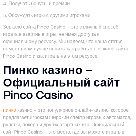
4. Получать бонусы и премии.
5. Обсуждать игры с другими игроками.
Зеркало сайта Pinco Casino – это отличный способ
играть в азартные игры, не имея доступа к
официальному ресурсу. Мы надеем, что наша статья
поможет вам лучше понять, как работает зеркало сайта
Pinco Casino и как играть на этом ресурсе.
Пинко казино –
Официальный сайт
Pinco Casino
пинко
казино – это популярное онлайн-казино, которое
предлагает игрокам широкий спектр игровых автоматов,
рулетки, покера и других азартных игр. Официальный
сайт Pinco Casino – это место, где вы можете играть в