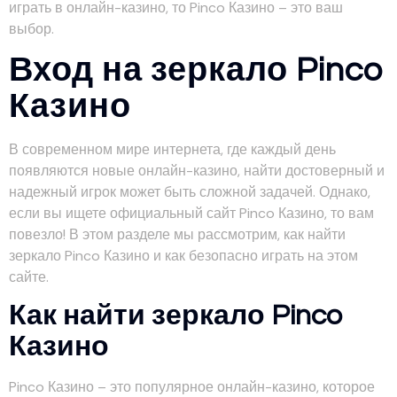
играть в онлайн-казино, то Pinco Казино – это ваш
выбор.
Вход на зеркало Pinco
Казино
В современном мире интернета, где каждый день
появляются новые онлайн-казино, найти достоверный и
надежный игрок может быть сложной задачей. Однако,
если вы ищете официальный сайт Pinco Казино, то вам
повезло! В этом разделе мы рассмотрим, как найти
зеркало Pinco Казино и как безопасно играть на этом
сайте.
Как найти зеркало Pinco
Казино
Pinco Казино – это популярное онлайн-казино, которое