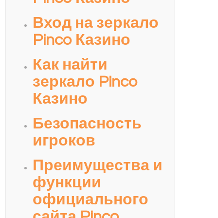
Вход на зеркало
Pinco Казино
Как найти
зеркало Pinco
Казино
Безопасность
игроков
Преимущества и
функции
официального
сайта Pinco