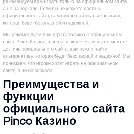
рекомендуем вам играть только на официальном сайте,
а не на зеркале. Если вы не можете достичь
официального сайта, вам нужно найти альтернативу,
которая будет безопасной и надежной.
Мы рекомендуем вам играть только на официальном
сайте Pinco Казино, а не на зеркале. Если вы не можете
достичь официального сайта, вам нужно найти
альтернативу, которая будет безопасной и надежной. Мы
понимаем, что игроки хотят играть на официальном
сайте, а не на зеркале.
Преимущества и
функции
официального сайта
Pinco Казино