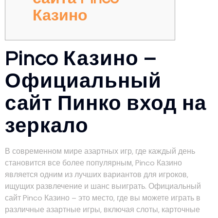
Казино
Pinco Казино –
Официальный
сайт Пинко вход на
зеркало
В современном мире азартных игр, где каждый день
становится все более популярным, Pinco Казино
является одним из лучших вариантов для игроков,
ищущих развлечение и шанс выиграть. Официальный
сайт Pinco Казино – это место, где вы можете играть в
различные азартные игры, включая слоты, карточные