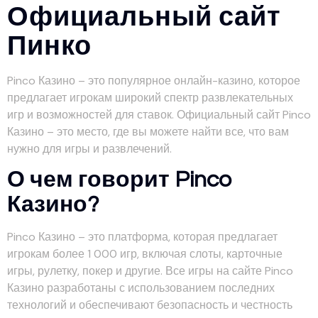
Официальный сайт
Пинко
Pinco Казино – это популярное онлайн-казино, которое
предлагает игрокам широкий спектр развлекательных
игр и возможностей для ставок. Официальный сайт Pinco
Казино – это место, где вы можете найти все, что вам
нужно для игры и развлечений.
О чем говорит Pinco
Казино?
Pinco Казино – это платформа, которая предлагает
игрокам более 1 000 игр, включая слоты, карточные
игры, рулетку, покер и другие. Все игры на сайте Pinco
Казино разработаны с использованием последних
технологий и обеспечивают безопасность и честность