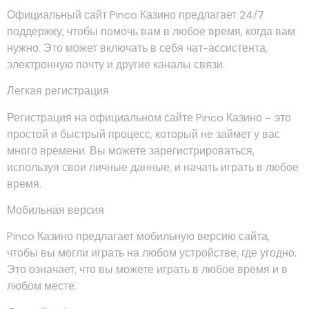
Официальный сайт Pinco Казино предлагает 24/7
поддержку, чтобы помочь вам в любое время, когда вам
нужно. Это может включать в себя чат-ассистента,
электронную почту и другие каналы связи.
Легкая регистрация
Регистрация на официальном сайте Pinco Казино – это
простой и быстрый процесс, который не займет у вас
много времени. Вы можете зарегистрироваться,
используя свои личные данные, и начать играть в любое
время.
Мобильная версия
Pinco Казино предлагает мобильную версию сайта,
чтобы вы могли играть на любом устройстве, где угодно.
Это означает, что вы можете играть в любое время и в
любом месте.