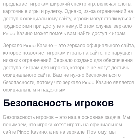
предлагает игрокам широкий спектр игр, включая слоты,
карточные игры и рулетку. Однако, из-за ограничений на
доступ к официальному сайту, игроки могут столкнуться с
трудностями при доступе к нему. В этом случае, зеркало
Pinco Казино может помочь вам найти доступ к играм.
Зеркало Pinco Казино – это зеркало официального сайта,
которое позволяет игрокам играть на сайте, не нарушая
никаких ограничений. Зеркало создано для обеспечения
доступа к играм для игроков, которые не могут достичь
официального сайта. Вам не нужно беспокоиться о
безопасности, потому что зеркало Pinco Казино является
официальным и надежным.
Безопасность игроков
Безопасность игроков – это наша основная задача. Мы
понимаем, что игроки хотят играть на официальном
сайте Pinco Казино, а не на зеркале. Поэтому, мы