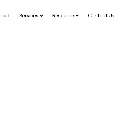
 List
Services
Resource
Contact Us