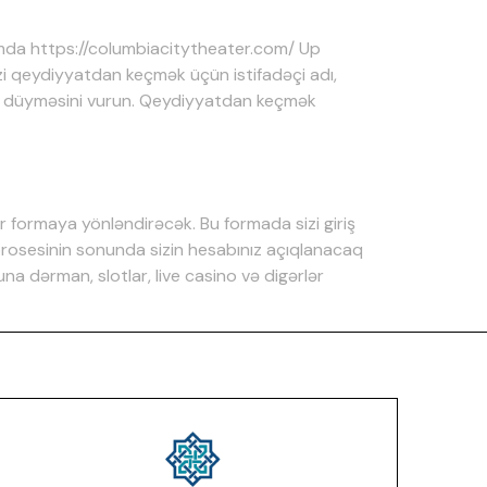
ımda https://columbiacitytheater.com/ Up
i qeydiyyatdan keçmək üçün istifadəçi adı,
ək” düyməsini vurun. Qeydiyyatdan keçmək
r formaya yönləndirəcək. Bu formada sizi giriş
ş prosesinin sonunda sizin hesabınız açıqlanacaq
a dərman, slotlar, live casino və digərlər