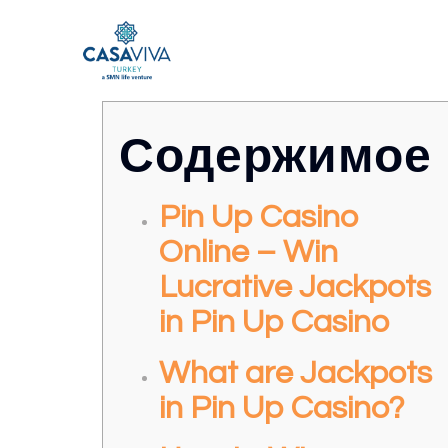
Содержимое
Pin Up Casino
Online – Win
Lucrative Jackpots
in Pin Up Casino
What are Jackpots
in Pin Up Casino?