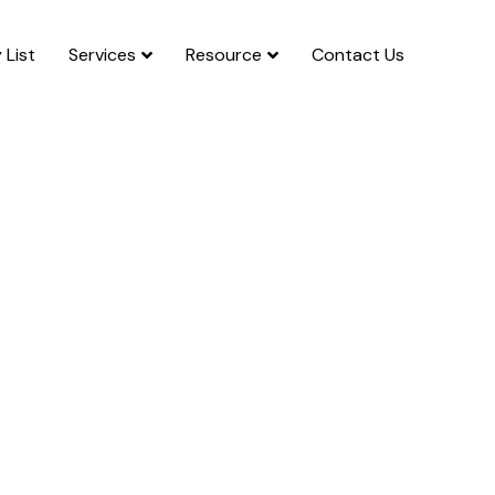
 List
Services
Resource
Contact Us