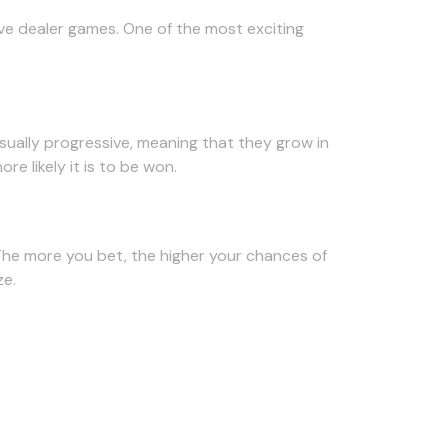
live dealer games. One of the most exciting
sually progressive, meaning that they grow in
e likely it is to be won.
The more you bet, the higher your chances of
ze.