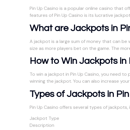
Pin Up Casino is a popular online casino that of
features of Pin Up Casino is its lucrative jackp
What are Jackpots in Pi
A jackpot is a large sum of money that can be 
size as more players bet on the game. The more 
How to Win Jackpots in 
To win a jackpot in Pin Up Casino, you need to
winning the jackpot. You can also increase your
Types of Jackpots in Pi
Pin Up Casino offers several types of jackpots, 
Jackpot Type
Description