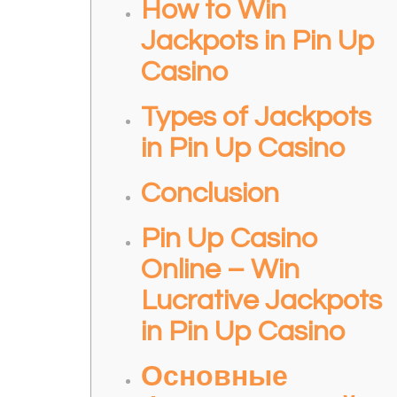
How to Win
Jackpots in Pin Up
Casino
Types of Jackpots
in Pin Up Casino
Conclusion
Pin Up Casino
Online – Win
Lucrative Jackpots
in Pin Up Casino
Основные