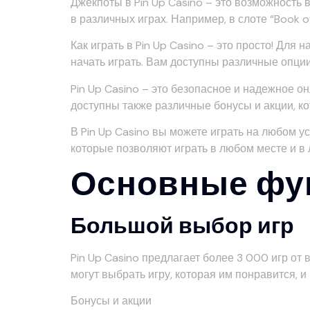
Джекпоты в Pin Up Casino – это возможность 
в различных играх. Например, в слоте “Book o
Как играть в Pin Up Casino – это просто! Для 
начать играть. Вам доступны различные опции дл
Pin Up Casino – это безопасное и надежное 
доступны также различные бонусы и акции, ко
В Pin Up Casino вы можете играть на любом у
которые позволяют играть в любом месте и в
Основные фун
Большой выбор игр
Pin Up Casino предлагает более 3 000 игр от в
могут выбрать игру, которая им понравится, и
Бонусы и акции