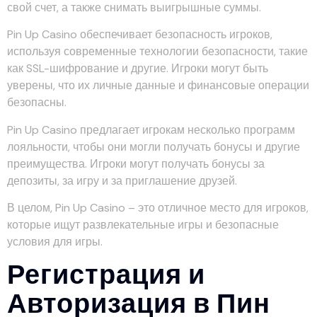
свой счет, а также снимать выигрышные суммы.
Pin Up Casino обеспечивает безопасность игроков,
используя современные технологии безопасности, такие
как SSL-шифрование и другие. Игроки могут быть
уверены, что их личные данные и финансовые операции
безопасны.
Pin Up Casino предлагает игрокам несколько программ
лояльности, чтобы они могли получать бонусы и другие
преимущества. Игроки могут получать бонусы за
депозиты, за игру и за приглашение друзей.
В целом, Pin Up Casino – это отличное место для игроков,
которые ищут развлекательные игры и безопасные
условия для игры.
Регистрация и
Авторизация в Пин