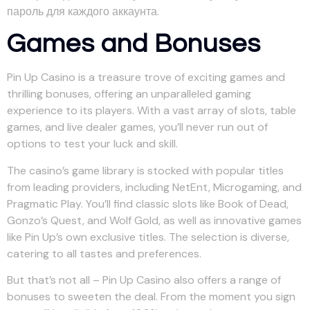
пароль для каждого аккаунта.
Games and Bonuses
Pin Up Casino is a treasure trove of exciting games and
thrilling bonuses, offering an unparalleled gaming
experience to its players. With a vast array of slots, table
games, and live dealer games, you’ll never run out of
options to test your luck and skill.
The casino’s game library is stocked with popular titles
from leading providers, including NetEnt, Microgaming, and
Pragmatic Play. You’ll find classic slots like Book of Dead,
Gonzo’s Quest, and Wolf Gold, as well as innovative games
like Pin Up’s own exclusive titles. The selection is diverse,
catering to all tastes and preferences.
But that’s not all – Pin Up Casino also offers a range of
bonuses to sweeten the deal. From the moment you sign