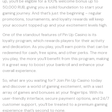
up, you’ll be eligible for a 100% welcome bonus up to
50,000 RUB, giving you a solid foundation to start your
gaming journey. And that’s just the beginning – regular
promotions, tournaments, and loyalty rewards will keep
your account topped up and your excitement levels high.
One of the standout features of Pin Up Casino is its
loyalty program, which rewards players for their activity
and dedication. As you play, you’ll earn points that can be
redeemed for cash, free spins, and other perks. The more
you play, the more you’ll benefit from this program, making
it a great way to boost your bankroll and enhance your
overall experience.
So, what are you waiting for? Join Pin Up Casino today
and discover a world of gaming excitement, with a vast
array of games and bonuses at your fingertips. With its
user-friendly interface, secure payment options, and 24/7
customer support, you’ll be treated to a premium gaming
experience that’s second to none.