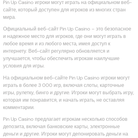
Pin Up Casino игроки могут играть на официальном веб-
сайте, который доступен для игроков из многих стран
мира.
Официальный веб-сайт Pin Up Casino – это безопасное
и надежное место для игроков, где они могут играть в
любое время и из любого места, имея доступ к
интернету. Веб-сайт регулярно обновляется и
улучшается, чтобы обеспечить игрокам наилучшие
условия для игры.
На официальном веб-сайте Pin Up Casino игроки могут
играть в более 3 000 игр, включая слоты, карточные
игры, рулетку, бинго и другие. Игроки могут выбрать игру,
которая им понравится, и начать играть, не оставляя
комментарии.
Pin Up Casino предлагает игрокам несколько способов
депозита, включая банковские карты, электронные
деньги и другие. Игроки могут депонировать деньги на