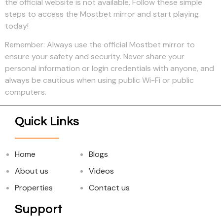
the official website is not available. Follow these simple
steps to access the Mostbet mirror and start playing
today!
Remember: Always use the official Mostbet mirror to
ensure your safety and security. Never share your
personal information or login credentials with anyone, and
always be cautious when using public Wi-Fi or public
computers.
Quick Links
Home
Blogs
About us
Videos
Properties
Contact us
Support