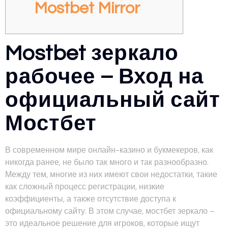
Mostbet Mirror
Mostbet зеркало
рабочее – Вход на
официальный сайт
Мостбет
В современном мире онлайн-казино и букмекеров, как
никогда ранее, не было так много и так разнообразно.
Между тем, многие из них имеют свои недостатки, такие
как сложный процесс регистрации, низкие
коэффициенты, а также отсутствие доступа к
официальному сайту. В этом случае, мостбет зеркало –
это идеальное решение для игроков, которые ищут