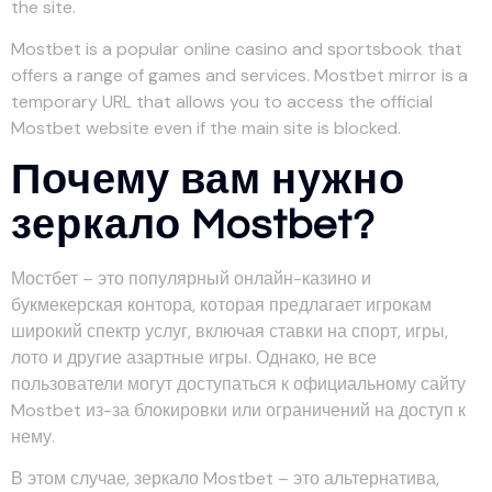
the site.
Mostbet is a popular online casino and sportsbook that
offers a range of games and services. Mostbet mirror is a
temporary URL that allows you to access the official
Mostbet website even if the main site is blocked.
Почему вам нужно
зеркало Mostbet?
Мостбет – это популярный онлайн-казино и
букмекерская контора, которая предлагает игрокам
широкий спектр услуг, включая ставки на спорт, игры,
лото и другие азартные игры. Однако, не все
пользователи могут доступаться к официальному сайту
Mostbet из-за блокировки или ограничений на доступ к
нему.
В этом случае, зеркало Mostbet – это альтернатива,