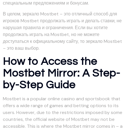
специальным предложениям и бонусам.
В целом, зеркало Mostbet – это отличный способ для
игроков Mostbet продолжать играть и делать ставки, не
нарушая правила и ограничения. Если вы хотите
продолжать играть на Mostbet, но не можете
доступаться к официальному сайту, то зеркало Mostbet
– это ваш выбор.
How to Access the
Mostbet Mirror: A Step-
by-Step Guide
Mostbet is a popular online casino and sportsbook that
offers a wide range of games and betting options to its
users. However, due to the restrictions imposed by some
countries, the official website of Mostbet may not be
accessible. This is where the Mostbet mirror comes in – a