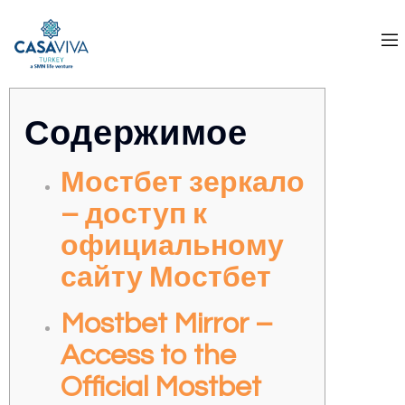
Содержимое
Мостбет зеркало
– доступ к
официальному
сайту Мостбет
Mostbet Mirror –
Access to the
Official Mostbet