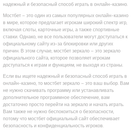
надежный и безопасный способ играть в онлайн-казино.
Мостбет – это один из самых популярных онлайн-казино
в мире, которое предлагает игрокам широкий спектр игр,
включая слоты, карточные игры, а также спортивные
ставки. Однако, не все пользователи могут доступаться к
официальному сайту из-за блокировки или других
причин. В этом случае, мостбет зеркало – это зеркало
официального сайта, которое позволяет игрокам
доступаться к играм и функциям, не выходя из страны.
Если вы ищете надежный и безопасный способ играть в
онлайн-казино, то мостбет зеркало – это ваш выбор. Вам
не нужно скачивать программу или устанавливать
дополнительное программное обеспечение, вам
достаточно просто перейти на зеркало и начать играть.
Вам также не нужно беспокоиться о безопасности,
потому что мостбет официальный сайт обеспечивает
безопасность и конфиденциальность игроков.