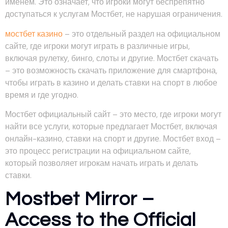
именем. Это означает, что игроки могут беспрепятно
доступаться к услугам Мостбет, не нарушая ограничения.
мостбет казино
– это отдельный раздел на официальном
сайте, где игроки могут играть в различные игры,
включая рулетку, бинго, слоты и другие. Мостбет скачать
– это возможность скачать приложение для смартфона,
чтобы играть в казино и делать ставки на спорт в любое
время и где угодно.
Мостбет официальный сайт – это место, где игроки могут
найти все услуги, которые предлагает Мостбет, включая
онлайн-казино, ставки на спорт и другие. Мостбет вход –
это процесс регистрации на официальном сайте,
который позволяет игрокам начать играть и делать
ставки.
Mostbet Mirror –
Access to the Official