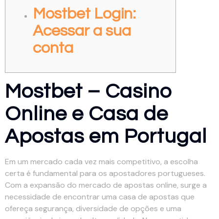
Mostbet Login:
Acessar a sua
conta
Mostbet – Casino
Online e Casa de
Apostas em Portugal
Em um mercado cada vez mais competitivo, a escolha
certa é fundamental para os apostadores portugueses.
Com a expansão do mercado de apostas online, surge a
necessidade de encontrar uma casa de apostas que
ofereça segurança, diversidade de opções e uma