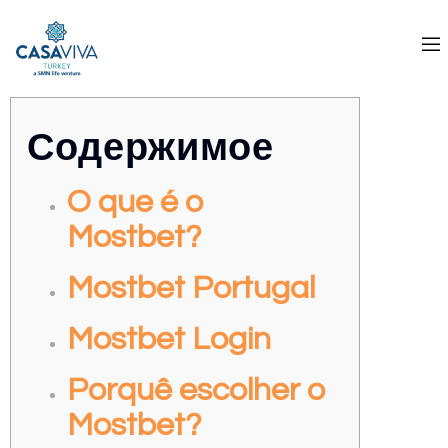
Содержимое
O que é o
Mostbet?
Mostbet Portugal
Mostbet Login
Porquê escolher o
Mostbet?