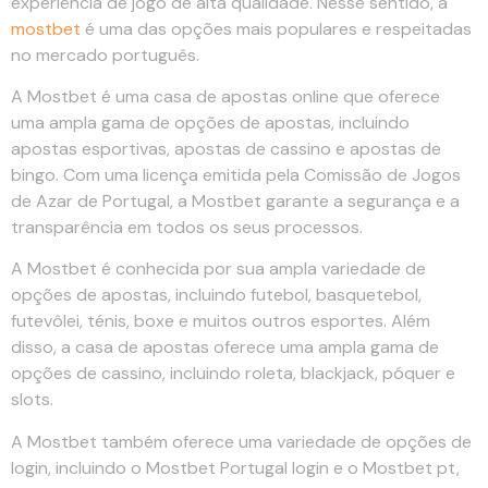
experiência de jogo de alta qualidade. Nesse sentido, a
mostbet
é uma das opções mais populares e respeitadas
no mercado português.
A Mostbet é uma casa de apostas online que oferece
uma ampla gama de opções de apostas, incluindo
apostas esportivas, apostas de cassino e apostas de
bingo. Com uma licença emitida pela Comissão de Jogos
de Azar de Portugal, a Mostbet garante a segurança e a
transparência em todos os seus processos.
A Mostbet é conhecida por sua ampla variedade de
opções de apostas, incluindo futebol, basquetebol,
futevôlei, ténis, boxe e muitos outros esportes. Além
disso, a casa de apostas oferece uma ampla gama de
opções de cassino, incluindo roleta, blackjack, póquer e
slots.
A Mostbet também oferece uma variedade de opções de
login, incluindo o Mostbet Portugal login e o Mostbet pt,