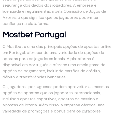
segurança dos dados dos jogadores. A empresa é
licenciada e regulamentada pela Comissão de Jogos de
Azores, o que significa que os jogadores podem ter
confiança na plataforma.
Mostbet Portugal
O Mostbet é uma das principais opções de apostas online
em Portugal, oferecendo uma variedade de opções de
apostas para os jogadores locais. A plataforma é
disponível em português e oferece uma ampla gama de
opções de pagamento, incluindo cartões de crédito,
débito e transferências bancárias.
Os jogadores portugueses podem aproveitar as mesmas
opções de apostas que os jogadores internacionais,
incluindo apostas esportivas, apostas de cassino e
apostas de loteria. Além disso, a empresa oferece uma
variedade de promoções e bônus para os jogadores