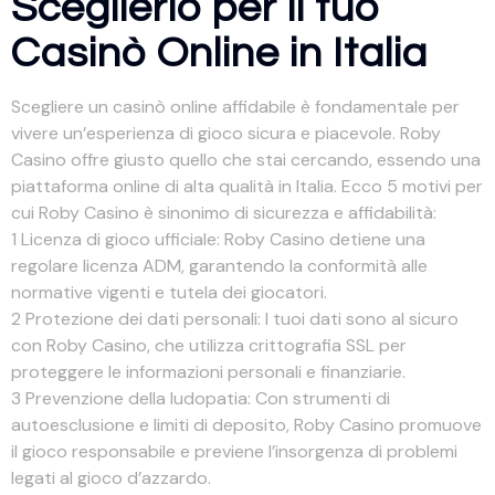
Sceglierlo per il tuo
Casinò Online in Italia
Scegliere un casinò online affidabile è fondamentale per
vivere un’esperienza di gioco sicura e piacevole. Roby
Casino offre giusto quello che stai cercando, essendo una
piattaforma online di alta qualità in Italia. Ecco 5 motivi per
cui Roby Casino è sinonimo di sicurezza e affidabilità:
1 Licenza di gioco ufficiale: Roby Casino detiene una
regolare licenza ADM, garantendo la conformità alle
normative vigenti e tutela dei giocatori.
2 Protezione dei dati personali: I tuoi dati sono al sicuro
con Roby Casino, che utilizza crittografia SSL per
proteggere le informazioni personali e finanziarie.
3 Prevenzione della ludopatia: Con strumenti di
autoesclusione e limiti di deposito, Roby Casino promuove
il gioco responsabile e previene l’insorgenza di problemi
legati al gioco d’azzardo.