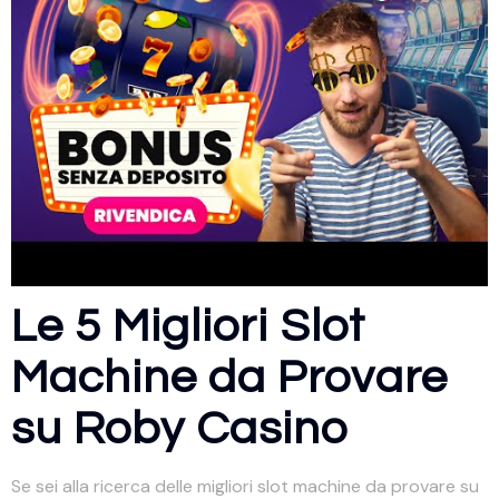
Le 5 Migliori Slot
Machine da Provare
su Roby Casino
Se sei alla ricerca delle migliori slot machine da provare su