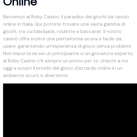
Online
Benvenuti al Roby Casino, il paradiso dei giochi da tavolo
online in Italia. Qui potrete trovare una vasta gamma di
giochi, tra cui blackjack, roulette e baccarat. Il nostro
casinò offre inoltre una piattaforma sicura e facile da
usare, garantendo un’esperienza di gioco senza problemi.
Non importa se sei un principiante o un giocatore esperto,
al Roby Casino c’è sempre un posto per te. Unisciti a noi
oggi e scopri il brivido del gioco d’azzardo online in un
ambiente sicuro e divertente.