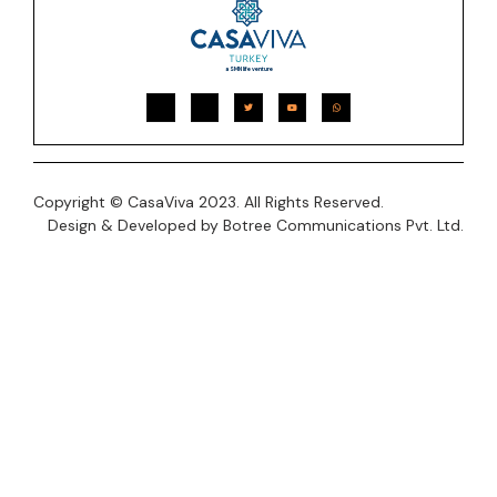
a SMN life venture
Copyright © CasaViva 2023. All Rights Reserved.
Design & Developed by Botree Communications Pvt. Ltd
.