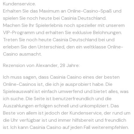
Kundenservice.
Erhalten Sie das Maximum an Online-Casino-Spaß und
spielen Sie noch heute bei Casinia Deutschland.
Machen Sie Ihr Spielerlebnis noch spezieller mit unserem
VIP-Programm und erhalten Sie exklusive Belohnungen.
Treten Sie noch heute Casinia Deutschland bei und
erleben Sie den Unterschied, den ein weltklasse Online-
Casino ausmacht.
Rezension von Alexander, 28 Jahre:
Ich muss sagen, dass Casinia Casino eines der besten
Online-Casinos ist, die ich je ausprobiert habe. Die
Spieleauswahl ist einfach umwerfend und bietet alles, was
ich suche. Die Seite ist benutzerfreundlich und die
Auszahlungen erfolgen schnell und unkompliziert. Das
Beste von allem ist jedoch der Kundenservice, der rund um
die Uhr verfügbar ist und immer hilfsbereit und freundlich
ist. Ich kann Casinia Casino auf jeden Fall weiterempfehlen.