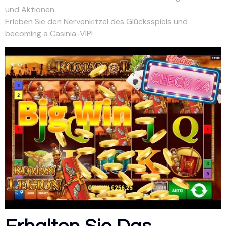
und Aktionen.
Erleben Sie den Nervenkitzel des Glücksspiels und
becoming a Casinia-VIP!