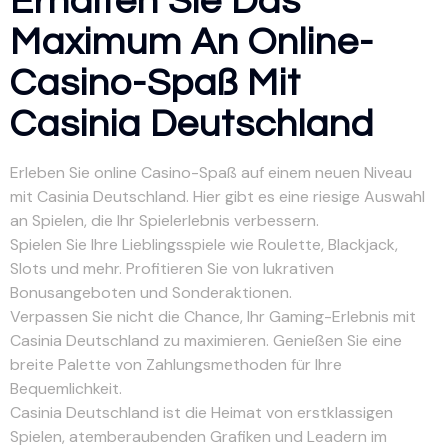
Erhalten Sie Das
Maximum An Online-
Casino-Spaß Mit
Casinia Deutschland
Erleben Sie online Casino-Spaß auf einem neuen Niveau
mit Casinia Deutschland. Hier gibt es eine riesige Auswahl
an Spielen, die Ihr Spielerlebnis verbessern.
Spielen Sie Ihre Lieblingsspiele wie Roulette, Blackjack,
Slots und mehr. Profitieren Sie von lukrativen
Bonusangeboten und Sonderaktionen.
Verpassen Sie nicht die Chance, Ihr Gaming-Erlebnis mit
Casinia Deutschland zu maximieren. Genießen Sie eine
breite Palette von Zahlungsmethoden für Ihre
Bequemlichkeit.
Casinia Deutschland ist die Heimat von erstklassigen
Spielen, atemberaubenden Grafiken und Leadern im