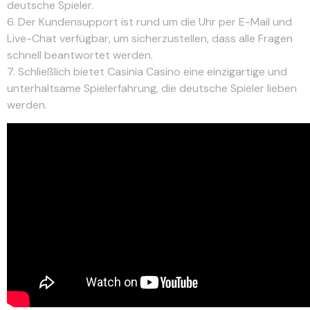
deutsche Spieler.
6. Der Kundensupport ist rund um die Uhr per E-Mail und
Live-Chat verfügbar, um sicherzustellen, dass alle Fragen
schnell beantwortet werden.
7. Schließlich bietet Casinia Casino eine einzigartige und
unterhaltsame Spielerfahrung, die deutsche Spieler lieben
werden.