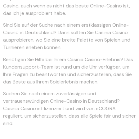
Casino, auch wenn es nicht das beste Online-Casino ist,
das ich je ausprobiert habe.
Sind Sie auf der Suche nach einem erstklassigen Online-
Casino in Deutschland? Dann sollten Sie Casinia Casino
ausprobieren, wo Sie eine breite Palette von Spielen und
Turnieren erleben können.
Benötigen Sie Hilfe bei Ihrem Casinia Casino-Erlebnis? Das
Kundensupport-Team ist rund um die Uhr verfügbar, um
Ihre Fragen zu beantworten und sicherzustellen, dass Sie
das Beste aus Ihrem Spielerlebnis machen.
Suchen Sie nach einem zuverlässigen und
vertrauenswürdigen Online-Casino in Deutschland?
Casinia Casino ist lizenziert und wird von eCOGRA
reguliert, um sicherzustellen, dass alle Spiele fair und sicher
sind.