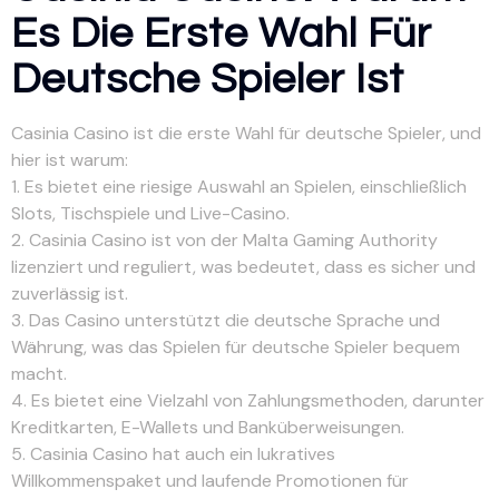
Es Die Erste Wahl Für
Deutsche Spieler Ist
Casinia Casino ist die erste Wahl für deutsche Spieler, und
hier ist warum:
1. Es bietet eine riesige Auswahl an Spielen, einschließlich
Slots, Tischspiele und Live-Casino.
2. Casinia Casino ist von der Malta Gaming Authority
lizenziert und reguliert, was bedeutet, dass es sicher und
zuverlässig ist.
3. Das Casino unterstützt die deutsche Sprache und
Währung, was das Spielen für deutsche Spieler bequem
macht.
4. Es bietet eine Vielzahl von Zahlungsmethoden, darunter
Kreditkarten, E-Wallets und Banküberweisungen.
5. Casinia Casino hat auch ein lukratives
Willkommenspaket und laufende Promotionen für