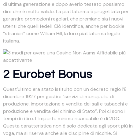
di ultima generazione e dopo averlo testato possiamo
dire che è molto valido. La piattaforma è progettata per
garantire promozioni regolari, che premiano sia i nuovi
utenti che quelli fedeli. Ciò identifica, anche per bookie
“stranieri” come William Hill, la loro piattaforma legale
italiana.
2 Eurobet Bonus
Quest’ultimo era stato istituito con un decreto regio l’8
dicembre 1927 per gestire “servizi di monopolio di
produzione, importazione e vendita dei sali e tabacchi e
produzione e vendita del chinino di Stato”. Poi ci sono i
tempi di ritiro. L’importo minimo ricaricabile è di 20€.
Questa caratteristica non è solo dedicata agli sport più in
voga, ma si riserva anche alle discipline di nicchie. Si