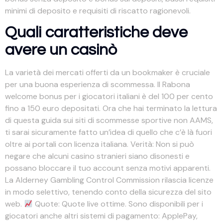
minimi di deposito e requisiti di riscatto ragionevoli.
Quali caratteristiche deve
avere un casinò
La varietà dei mercati offerti da un bookmaker è cruciale
per una buona esperienza di scommessa. Il Rabona
welcome bonus per i giocatori italiani è del 100 per cento
fino a 150 euro depositati. Ora che hai terminato la lettura
di questa guida sui siti di scommesse sportive non AAMS,
ti sarai sicuramente fatto un’idea di quello che c’è là fuori
oltre ai portali con licenza italiana. Verità: Non si può
negare che alcuni casino stranieri siano disonesti e
possano bloccare il tuo account senza motivi apparenti.
La Alderney Gambling Control Commission rilascia licenze
in modo selettivo, tenendo conto della sicurezza del sito
web.
Quote: Quote live ottime. Sono disponibili per i
giocatori anche altri sistemi di pagamento: ApplePay,