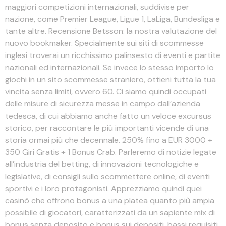
maggiori competizioni internazionali, suddivise per
nazione, come Premier League, Ligue 1, LaLiga, Bundesliga e
tante altre. Recensione Betsson: la nostra valutazione del
nuovo bookmaker. Specialmente sui siti di scommesse
inglesi troverai un ricchissimo palinsesto di eventi e partite
nazionali ed internazionali. Se invece lo stesso importo lo
giochi in un sito scommesse straniero, ottieni tutta la tua
vincita senza limiti, ovvero 60. Ci siamo quindi occupati
delle misure di sicurezza messe in campo dall’azienda
tedesca, di cui abbiamo anche fatto un veloce excursus
storico, per raccontare le più importanti vicende di una
storia ormai più che decennale. 250% fino a EUR 3000 +
350 Giri Gratis + 1 Bonus Crab. Parleremo di notizie legate
all’industria del betting, di innovazioni tecnologiche e
legislative, di consigli sullo scommettere online, di eventi
sportivi e i loro protagonisti. Apprezziamo quindi quei
casinò che offrono bonus a una platea quanto più ampia
possibile di giocatori, caratterizzati da un sapiente mix di
bonus senza deposito e bonus sui depositi, bassi requisiti