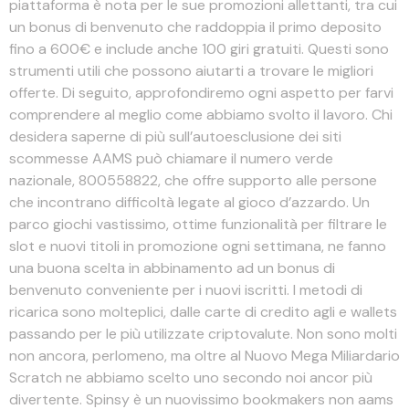
piattaforma è nota per le sue promozioni allettanti, tra cui
un bonus di benvenuto che raddoppia il primo deposito
fino a 600€ e include anche 100 giri gratuiti. Questi sono
strumenti utili che possono aiutarti a trovare le migliori
offerte. Di seguito, approfondiremo ogni aspetto per farvi
comprendere al meglio come abbiamo svolto il lavoro. Chi
desidera saperne di più sull’autoesclusione dei siti
scommesse AAMS può chiamare il numero verde
nazionale, 800558822, che offre supporto alle persone
che incontrano difficoltà legate al gioco d’azzardo. Un
parco giochi vastissimo, ottime funzionalità per filtrare le
slot e nuovi titoli in promozione ogni settimana, ne fanno
una buona scelta in abbinamento ad un bonus di
benvenuto conveniente per i nuovi iscritti. I metodi di
ricarica sono molteplici, dalle carte di credito agli e wallets
passando per le più utilizzate criptovalute. Non sono molti
non ancora, perlomeno, ma oltre al Nuovo Mega Miliardario
Scratch ne abbiamo scelto uno secondo noi ancor più
divertente. Spinsy è un nuovissimo bookmakers non aams