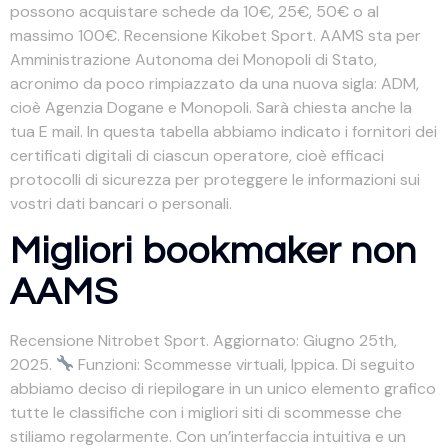
possono acquistare schede da 10€, 25€, 50€ o al
massimo 100€. Recensione Kikobet Sport. AAMS sta per
Amministrazione Autonoma dei Monopoli di Stato,
acronimo da poco rimpiazzato da una nuova sigla: ADM,
cioè Agenzia Dogane e Monopoli. Sarà chiesta anche la
tua E mail. In questa tabella abbiamo indicato i fornitori dei
certificati digitali di ciascun operatore, cioè efficaci
protocolli di sicurezza per proteggere le informazioni sui
vostri dati bancari o personali.
Migliori bookmaker non
AAMS
Recensione Nitrobet Sport. Aggiornato: Giugno 25th,
2025.
Funzioni: Scommesse virtuali, Ippica. Di seguito
abbiamo deciso di riepilogare in un unico elemento grafico
tutte le classifiche con i migliori siti di scommesse che
stiliamo regolarmente. Con un’interfaccia intuitiva e un