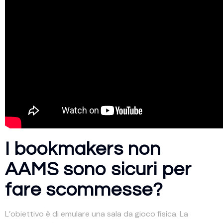
I bookmakers non
AAMS sono sicuri per
fare scommesse?
L’obiettivo è di emulare una sala da gioco fisica. La