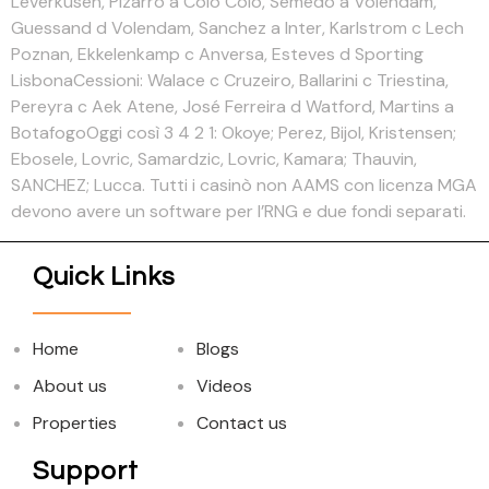
Leverkusen, Pizarro a Colo Colo, Semedo a Volendam,
Guessand d Volendam, Sanchez a Inter, Karlstrom c Lech
Poznan, Ekkelenkamp c Anversa, Esteves d Sporting
LisbonaCessioni: Walace c Cruzeiro, Ballarini c Triestina,
Pereyra c Aek Atene, José Ferreira d Watford, Martins a
BotafogoOggi così 3 4 2 1: Okoye; Perez, Bijol, Kristensen;
Ebosele, Lovric, Samardzic, Lovric, Kamara; Thauvin,
SANCHEZ; Lucca. Tutti i casinò non AAMS con licenza MGA
devono avere un software per l’RNG e due fondi separati.
Quick Links
Home
Blogs
About us
Videos
Properties
Contact us
Support