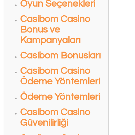
Oyun Seçenekleri
Casibom Casino
Bonus ve
Kampanyaları
Casibom Bonusları
Casibom Casino
Ödeme Yöntemleri
Ödeme Yöntemleri
Casibom Casino
Güvenilirliği