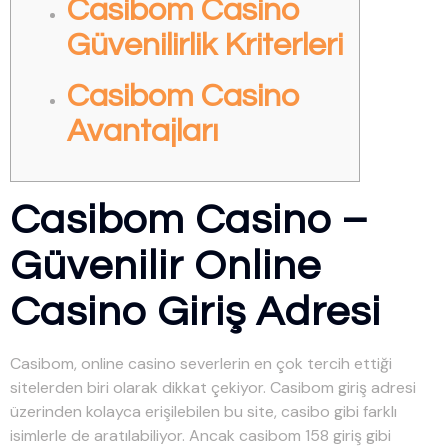
Casibom Casino
Güvenilirlik Kriterleri
Casibom Casino
Avantajları
Casibom Casino –
Güvenilir Online
Casino Giriş Adresi
Casibom, online casino severlerin en çok tercih ettiği
sitelerden biri olarak dikkat çekiyor. Casibom giriş adresi
üzerinden kolayca erişilebilen bu site, casibo gibi farklı
isimlerle de aratılabiliyor. Ancak casibom 158 giriş gibi