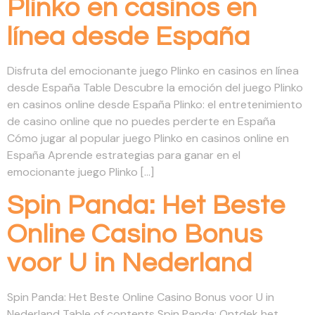
Plinko en casinos en
línea desde España
Disfruta del emocionante juego Plinko en casinos en línea
desde España Table Descubre la emoción del juego Plinko
en casinos online desde España Plinko: el entretenimiento
de casino online que no puedes perderte en España
Cómo jugar al popular juego Plinko en casinos online en
España Aprende estrategias para ganar en el
emocionante juego Plinko […]
Spin Panda: Het Beste
Online Casino Bonus
voor U in Nederland
Spin Panda: Het Beste Online Casino Bonus voor U in
Nederland Table of contents Spin Panda: Ontdek het