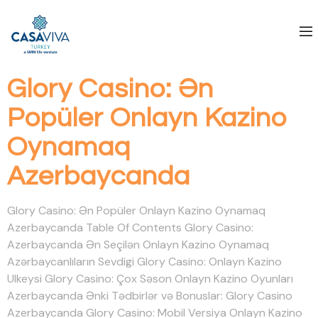
Glory Casino: Ən
Popüler Onlayn Kazino
Oynamaq
Azerbaycanda
Glory Casino: Ən Popüler Onlayn Kazino Oynamaq
Azerbaycanda Table Of Contents Glory Casino:
Azerbaycanda Ən Seçilən Onlayn Kazino Oynamaq
Azərbaycanlıların Sevdigi Glory Casino: Onlayn Kazino
Ulkeysi Glory Casino: Çox Səson Onlayn Kazino Oyunları
Azerbaycanda Ənki Tədbirlər və Bonuslar: Glory Casino
Azerbaycanda Glory Casino: Mobil Versiya Onlayn Kazino