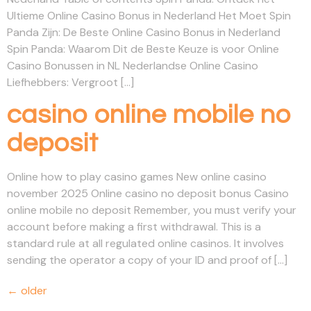
Ultieme Online Casino Bonus in Nederland Het Moet Spin
Panda Zijn: De Beste Online Casino Bonus in Nederland
Spin Panda: Waarom Dit de Beste Keuze is voor Online
Casino Bonussen in NL Nederlandse Online Casino
Liefhebbers: Vergroot […]
casino online mobile no
deposit
Online how to play casino games New online casino
november 2025 Online casino no deposit bonus Casino
online mobile no deposit Remember, you must verify your
account before making a first withdrawal. This is a
standard rule at all regulated online casinos. It involves
sending the operator a copy of your ID and proof of […]
←
older