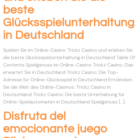
beste
Glücksspielunterhaltung
in Deutschland
Spielen Sie im Online-Casino Trickz Casino und erleben Sie
die beste Glücksspielunterhaltung in Deutschland Table Of
Contents Spielgenuss im Online-Casino Trickz Casino: Das
erwartet Sie in Deutschland Trickz Casino: Die Top-
Adresse für Online-Glücksspiel in Deutschland Entdecken
Sie die Welt des Online-Casinos: Trickz Casino in
Deutschland Trickz Casino: Die beste Unterhaltung für
Online-Spielautomaten in Deutschland Spielgenuss […]
Disfruta del
emocionante juego