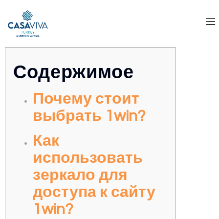
Содержимое
Почему стоит
выбрать 1win?
Как
использовать
зеркало для
доступа к сайту
1win?