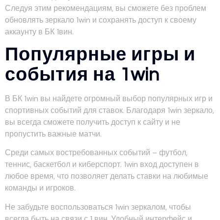
Следуя этим рекомендациям, вы сможете без проблем
обновлять зеркало 1win и сохранять доступ к своему
аккаунту в БК 1вин.
Популярные игры и
события на 1win
В БК 1win вы найдете огромный выбор популярных игр и
спортивных событий для ставок. Благодаря 1win зеркало,
вы всегда сможете получить доступ к сайту и не
пропустить важные матчи.
Среди самых востребованных событий – футбол,
теннис, баскетбол и киберспорт. 1win вход доступен в
любое время, что позволяет делать ставки на любимые
команды и игроков.
Не забудьте воспользоваться 1win зеркалом, чтобы
всегда быть на связи с 1 вин. Удобный интерфейс и