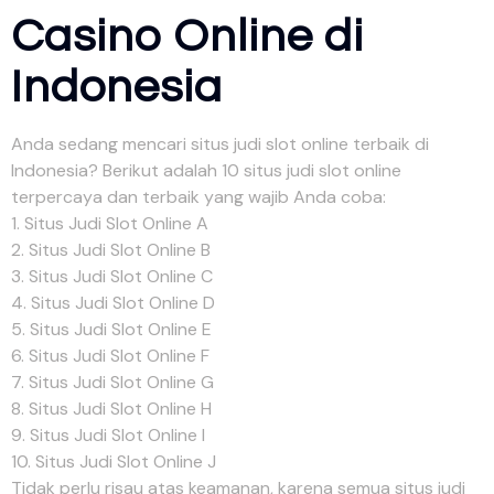
Casino Online di
Indonesia
Anda sedang mencari situs judi slot online terbaik di
Indonesia? Berikut adalah 10 situs judi slot online
terpercaya dan terbaik yang wajib Anda coba:
1. Situs Judi Slot Online A
2. Situs Judi Slot Online B
3. Situs Judi Slot Online C
4. Situs Judi Slot Online D
5. Situs Judi Slot Online E
6. Situs Judi Slot Online F
7. Situs Judi Slot Online G
8. Situs Judi Slot Online H
9. Situs Judi Slot Online I
10. Situs Judi Slot Online J
Tidak perlu risau atas keamanan, karena semua situs judi