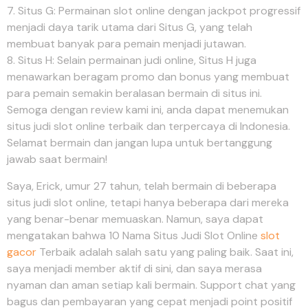
7. Situs G: Permainan slot online dengan jackpot progressif
menjadi daya tarik utama dari Situs G, yang telah
membuat banyak para pemain menjadi jutawan.
8. Situs H: Selain permainan judi online, Situs H juga
menawarkan beragam promo dan bonus yang membuat
para pemain semakin beralasan bermain di situs ini.
Semoga dengan review kami ini, anda dapat menemukan
situs judi slot online terbaik dan terpercaya di Indonesia.
Selamat bermain dan jangan lupa untuk bertanggung
jawab saat bermain!
Saya, Erick, umur 27 tahun, telah bermain di beberapa
situs judi slot online, tetapi hanya beberapa dari mereka
yang benar-benar memuaskan. Namun, saya dapat
mengatakan bahwa 10 Nama Situs Judi Slot Online
slot
gacor
Terbaik adalah salah satu yang paling baik. Saat ini,
saya menjadi member aktif di sini, dan saya merasa
nyaman dan aman setiap kali bermain. Support chat yang
bagus dan pembayaran yang cepat menjadi point positif