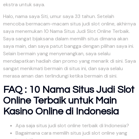
ekstra untuk saya.
Halo, nama saya Siti, umur saya 33 tahun. Setelah
mencoba bermacam-macam situs judi slot online, akhirnya
saya menemukan 10 Nama Situs Judi Slot Online Terbaik.
Saya sangat bijaksana dalam memilih situs dimana akan
saya main, dan saya patut bangga dengan pilihan saya ini.
Selain bermain yang menyenangkan, saya selalu
mendapatkan hadiah dan promo yang menarik di sini. Saya
sangat menikmati bermain di situs ini, dan saya selalu
merasa aman dan terlindungi ketika bermain di sini.
FAQ : 10 Nama Situs Judi Slot
Online Terbaik untuk Main
Kasino Online di Indonesia
Apa saja situs judi slot online terbaik di Indonesia?
Bagaimana cara memilih situs judi slot online yang