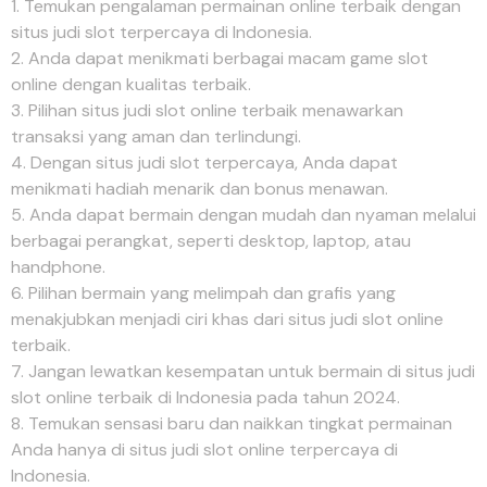
1. Temukan pengalaman permainan online terbaik dengan
situs judi slot terpercaya di Indonesia.
2. Anda dapat menikmati berbagai macam game slot
online dengan kualitas terbaik.
3. Pilihan situs judi slot online terbaik menawarkan
transaksi yang aman dan terlindungi.
4. Dengan situs judi slot terpercaya, Anda dapat
menikmati hadiah menarik dan bonus menawan.
5. Anda dapat bermain dengan mudah dan nyaman melalui
berbagai perangkat, seperti desktop, laptop, atau
handphone.
6. Pilihan bermain yang melimpah dan grafis yang
menakjubkan menjadi ciri khas dari situs judi slot online
terbaik.
7. Jangan lewatkan kesempatan untuk bermain di situs judi
slot online terbaik di Indonesia pada tahun 2024.
8. Temukan sensasi baru dan naikkan tingkat permainan
Anda hanya di situs judi slot online terpercaya di
Indonesia.